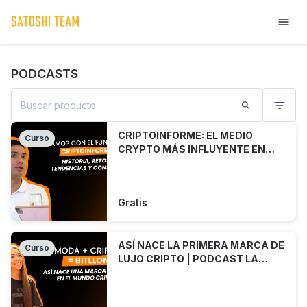
PODCASTS
CRIPTOINFORME: EL MEDIO
Curso
CRYPTO MÁS INFLUYENTE EN
LATAM|LA PÍLDORA NARANJA
Ep. 6
Gratis
ASÍ NACE LA PRIMERA MARCA DE
Curso
LUJO CRIPTO | PODCAST LA
PÍLDORA NARANJA | Ep. 5